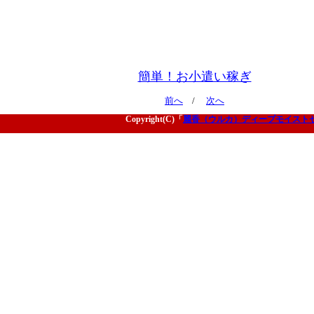
簡単！お小遣い稼ぎ
前へ
/
次へ
Copyright(C)「
麗香（ウルカ）ディープモイスト